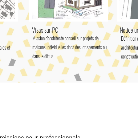
Visas sur PC
Notice u
Mission d'architecte conseil sur projets de
Définition 
maisons individuelles dans des lotissements ou
ales et
architectu
dans le diffus
constructi
missions pour professionnels