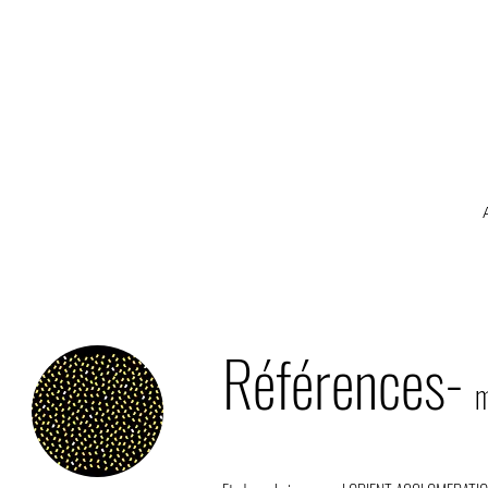
Références-
m