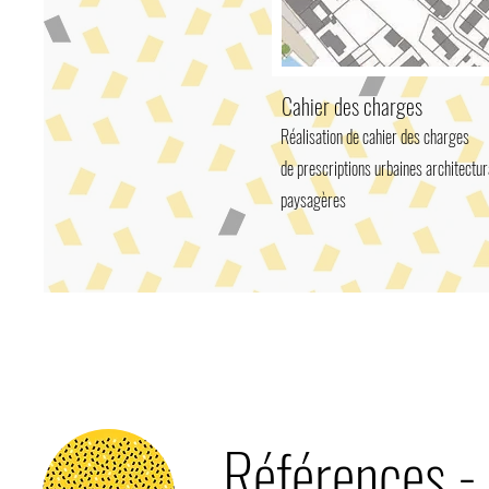
Cahier des charges
Réalisation de cahier des charges
de prescriptions urbaines architectur
paysagères
Références -