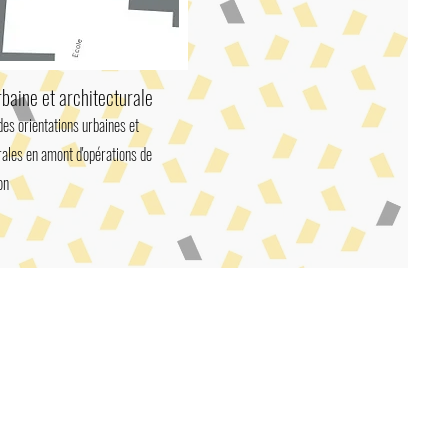
rbaine et architecturale
des orientations urbaines et
rales en amont d'opérations de
on